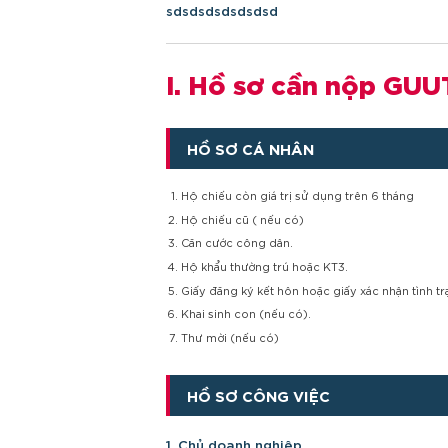
sdsdsdsdsdsdsd
I. Hồ sơ cần nộp GU
HỒ SƠ CÁ NHÂN
Hộ chiếu còn giá trị sử dụng trên 6 tháng
Hộ chiếu cũ ( nếu có)
Căn cước công dân.
Hộ khẩu thường trú hoặc KT3.
Giấy đăng ký kết hôn hoặc giấy xác nhận tình t
Khai sinh con (nếu có).
Thư mời (nếu có)
HỒ SƠ CÔNG VIỆC
1. Chủ doanh nghiệp