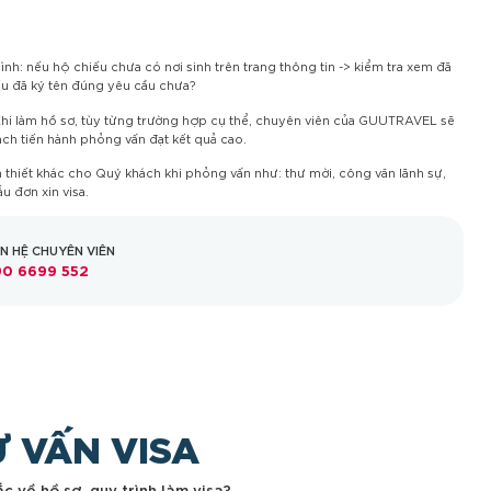
ình: nếu hộ chiếu chưa có nơi sinh trên trang thông tin -> kiểm tra xem đã
ếu đã ký tên đúng yêu cầu chưa?
Khi làm hồ sơ, tùy từng trường hợp cụ thể, chuyên viên của GUUTRAVEL sẽ
ch tiến hành phỏng vấn đạt kết quả cao.
thiết khác cho Quý khách khi phỏng vấn như: thư mời, công văn lãnh sự,
 đơn xin visa.
ÊN HỆ CHUYÊN VIÊN
0 6699 552
Ư VẤN VISA
c về hồ sơ, quy trình làm visa?