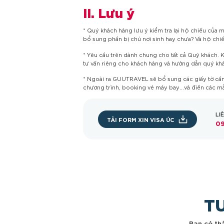
II. Lưu ý
* Quý khách hàng lưu ý kiểm tra lại hộ chiếu của m
bổ sung phần bị chú nơi sinh hay chưa? Và hộ chi
* Yêu cầu trên dành chung cho tất cả Quý khách. 
tư vấn riêng cho khách hàng và hướng dẫn quý khá
* Ngoài ra GUUTRAVEL sẽ bổ sung các giấy tờ cần 
chương trình, booking vé máy bay…và điền các mẫu
LI
TẢI FORM XIN VISA ÚC
09
T
Bạn có thắ