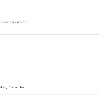
của công ty ( nếu có)
 động; Thẻ tạm trú