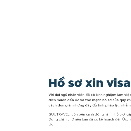
Hồ sơ xin visa
Với đội ngũ nhân viên đã có kinh nghiệm làm việ
đích muốn đến Úc và thế mạnh hồ sơ của quý kh
cách đơn giản nhưng đầy đủ tính pháp lý… nhằm 
GUUTRAVEL luôn bên cạnh đồng hành, hỗ trợ, cập n
Đừng chần chừ nếu bạn đã có kế hoạch đến Úc, hãy
Úc