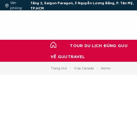
Chuyển
Văn
Tầng 2, Saigon Paragon, 3 Nguyễn Lương Bằng, P. Tân Mỹ,
đến
phòng:
TP.HCM
nội
dung
TOUR DU LỊCH ĐÚNG GUU
VỀ GUUTRAVEL
Trang chủ
Visa Canada
demo