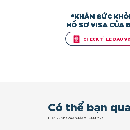
“KHÁM SỨC KHỎ
HỒ SƠ VISA CỦA 
CHECK TỈ LỆ ĐẬU VI
Có thể bạn qu
Dịch vụ visa các nước tại Guutravel