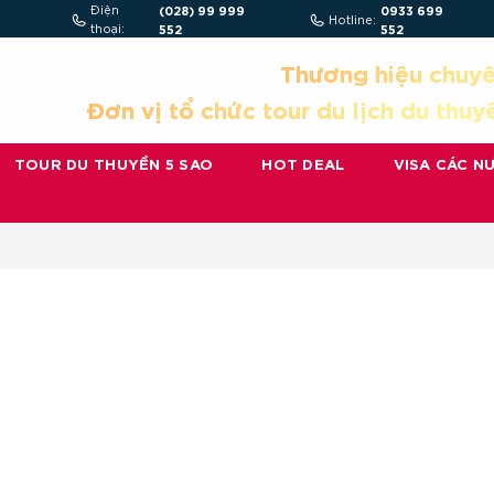
Điện
(028) 99 999
0933 699
Hotline:
thoại:
552
552
Thương hiệu chuyê
Đơn vị tổ chức tour du lịch du thuy
TOUR DU THUYỀN 5 SAO
HOT DEAL
VISA CÁC N