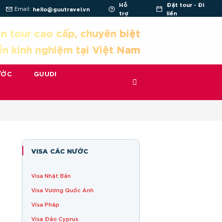
Hỗ
Đặt tour - Đi
Email:
hello@guutravel.vn
trợ
liền
n tour cao cấp, chuyên biệt
ền kinh nghiệm tại Việt Nam
ƯỚC
GUUDI
VISA CÁC NƯỚC
Visa Nhật Bản
Visa Vương Quốc Anh
Visa Pháp
Visa Đảo Cyprus