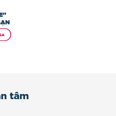
E"
BẠN
SA
an tâm