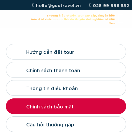
Chuyển
hello@guutravel.vn
028 99 999 552
đến
nội
Thương hiệu chuyên tour cao cấp, chuyên biệt
Đơn vị tổ chức tour du lịch du thuyền kinh nghiệm tại Việt
dung
Nam
Hướng dẫn đặt tour
Chính sách thanh toán
Thông tin điều khoản
Chính sách bảo mật
Câu hỏi thường gặp