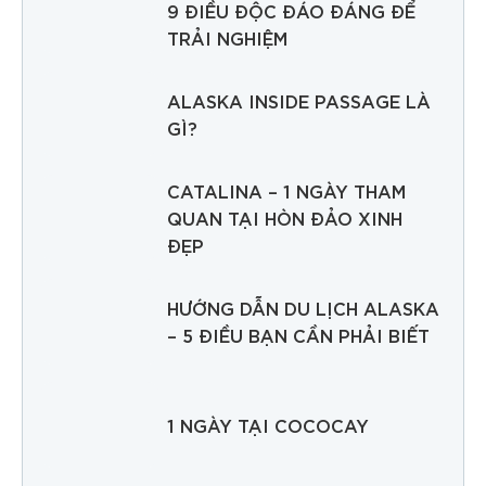
9 ĐIỀU ĐỘC ĐÁO ĐÁNG ĐỂ
TRẢI NGHIỆM
ALASKA INSIDE PASSAGE LÀ
GÌ?
CATALINA – 1 NGÀY THAM
QUAN TẠI HÒN ĐẢO XINH
ĐẸP
HƯỚNG DẪN DU LỊCH ALASKA
– 5 ĐIỀU BẠN CẦN PHẢI BIẾT
1 NGÀY TẠI COCOCAY