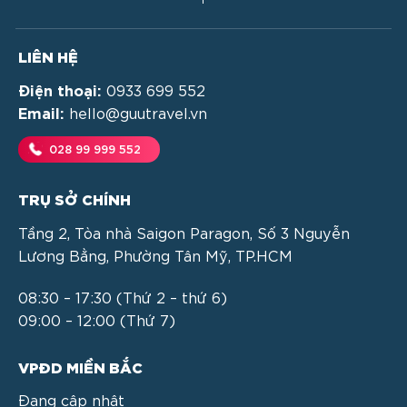
LIÊN HỆ
Điện thoại:
0933 699 552
Email:
hello@guutravel.vn
028 99 999 552
TRỤ SỞ CHÍNH
Tầng 2, Tòa nhà Saigon Paragon, Số 3 Nguyễn
Lương Bằng, Phường Tân Mỹ, TP.HCM
08:30 – 17:30 (Thứ 2 – thứ 6)
09:00 – 12:00 (Thứ 7)
VPĐD MIỀN BẮC
Đang cập nhật