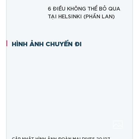
6 ĐIỀU KHÔNG THỂ BỎ QUA
TẠI HELSINKI (PHẦN LAN)
HÌNH ẢNH CHUYẾN ĐI
CẬP NHẬT HÌNH ẢNH ĐOÀN MALDIVES 20/07