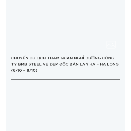
CHUYẾN DU LỊCH THAM QUAN NGHỈ DƯỠNG CÔNG
TY BMB STEEL VẺ ĐẸP ĐỘC BẢN LAN HẠ – HẠ LONG
(6/10 – 8/10)