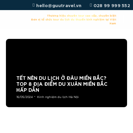
Chuyển
hello@guutravel.vn
028 99 999 552
đến
nội
Thương hiệu chuyên tour cao cấp, chuyên biệt
Đơn vị tổ chức tour du lịch du thuyền kinh nghiệm tại Việt
dung
Nam
TẾT NÊN DU LỊCH Ở ĐÂU MIỀN BẮC?
TOP 8 ĐỊA ĐIỂM DU XUÂN MIỀN BẮC
HẤP DẪN
16/05/2024
Kinh nghiệm du lịch Hà Nội