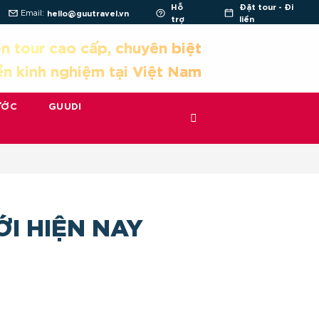
Hỗ
Đặt tour - Đi
Email:
hello@guutravel.vn
trợ
liền
n tour cao cấp, chuyên biệt
ền kinh nghiệm tại Việt Nam
ƯỚC
GUUDI
ỚI HIỆN NAY