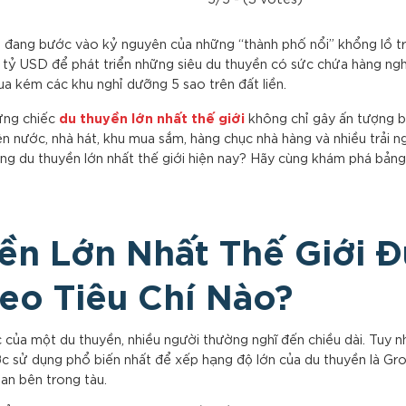
n đang bước vào kỷ nguyên của những “thành phố nổi” khổng lồ t
ng tỷ USD để phát triển những siêu du thuyền có sức chứa hàng ng
ua kém các khu nghỉ dưỡng 5 sao trên đất liền.
du thuyền lớn nhất thế giới
ững chiếc
không chỉ gây ấn tượng b
 nước, nhà hát, khu mua sắm, hàng chục nhà hàng và nhiều trải ng
ững du thuyền lớn nhất thế giới hiện nay? Hãy cùng khám phá bản
ền Lớn Nhất Thế Giới 
eo Tiêu Chí Nào?
 của một du thuyền, nhiều người thường nghĩ đến chiều dài. Tuy n
ược sử dụng phổ biến nhất để xếp hạng độ lớn của du thuyền là G
an bên trong tàu.