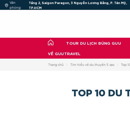
Chuyển
Văn
Tầng 2, Saigon Paragon, 3 Nguyễn Lương Bằng, P. Tân Mỹ,
đến
phòng:
TP.HCM
nội
dung
TOUR DU LỊCH ĐÚNG GUU
VỀ GUUTRAVEL
Trang chủ
Tìm hiểu về du thuyền 5 sao
Top 1
TOP 10 DU 