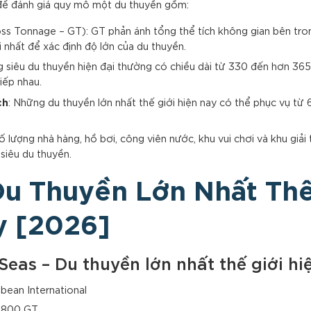
để đánh giá quy mô một du thuyền gồm:
ss Tonnage – GT): GT phản ánh tổng thể tích không gian bên trong
 nhất để xác định độ lớn của du thuyền.
g siêu du thuyền hiện đại thường có chiều dài từ 330 đến hơn 36
iếp nhau.
ch
: Những du thuyền lớn nhất thế giới hiện nay có thể phục vụ từ
Số lượng nhà hàng, hồ bơi, công viên nước, khu vui chơi và khu giải 
siêu du thuyền.
Du Thuyền Lớn Nhất Thế
y [2026]
e Seas – Du thuyền lớn nhất thế giới hi
bean International
0.800 GT