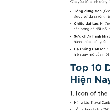
Các yếu tố chính dùng 
Tổng dung tích
(Gro
được sử dụng rộng rãi
Chiều dài tàu
: Nhữn
sân bóng đá đặt nối t
Sức chứa hành khá
hành khách cùng lúc.
Hệ thống tiện ích
: 
hiện quy mô của một 
Top 10 
Hiện Na
1. Icon of th
Hãng tàu: Royal Carib
Tổng dung tích: ~25