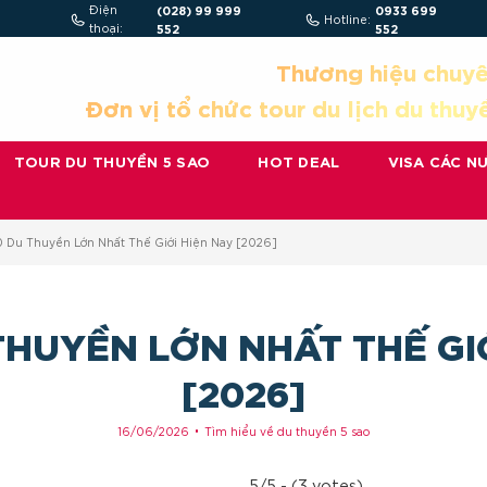
Điện
(028) 99 999
0933 699
Hotline:
thoại:
552
552
Thương hiệu chuyê
Đơn vị tổ chức tour du lịch du thuy
TOUR DU THUYỀN 5 SAO
HOT DEAL
VISA CÁC N
0 Du Thuyền Lớn Nhất Thế Giới Hiện Nay [2026]
THUYỀN LỚN NHẤT THẾ GI
[2026]
16/06/2026
Tìm hiểu về du thuyền 5 sao
5/5 - (3 votes)