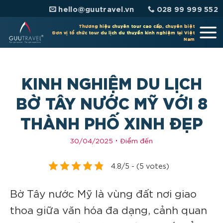
Chuyển
hello@guutravel.vn
028 99 999 552
đến
nội
Thương hiệu chuyên tour cao cấp, chuyên biệt
Đơn vị tổ chức tour du lịch du thuyền kinh nghiệm tại Việt
dung
Nam
KINH NGHIỆM DU LỊCH
BỜ TÂY NƯỚC MỸ VỚI 8
THÀNH PHỐ XINH ĐẸP
30/04/2025
Điểm đến
4.8/5 - (5 votes)
Bờ Tây nước Mỹ là vùng đất nơi giao
thoa giữa văn hóa đa dạng, cảnh quan