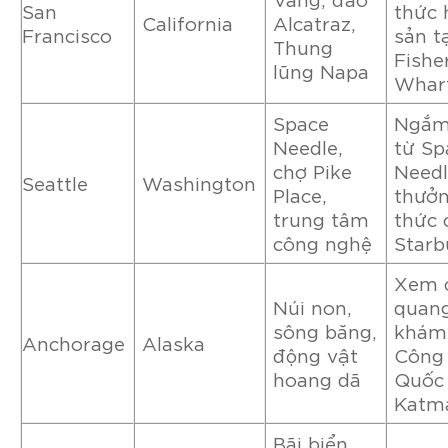
San
thức 
California
Alcatraz,
Francisco
sản t
Thung
Fishe
lũng Napa
Whar
Space
Ngắm
Needle,
từ Sp
chợ Pike
Needl
Seattle
Washington
Place,
thưở
trung tâm
thức 
công nghệ
Starb
Xem 
Núi non,
quang
sông băng,
khám
Anchorage
Alaska
động vật
Công 
hoang dã
Quốc 
Katm
Bãi biển