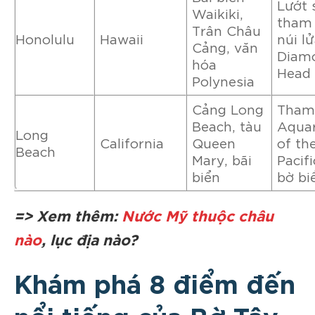
Lướt 
Waikiki,
tham
Trân Châu
Honolulu
Hawaii
núi l
Cảng, văn
Diam
hóa
Head
Polynesia
Cảng Long
Tham
Beach, tàu
Aqua
Long
California
Queen
of th
Beach
Mary, bãi
Pacif
biển
bờ bi
=> Xem thêm:
Nước Mỹ thuộc châu
nào
, lục địa nào?
Khám phá 8 điểm đến
nổi tiếng của Bờ Tây