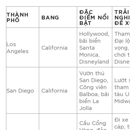
ĐẶC
TRẢI
THÀNH
BANG
ĐIỂM NỔI
NGH
PHỐ
BẬT
ĐỀ 
Hollywood,
Tham
bãi biển
Đại l
Los
California
Santa
vọng,
Angeles
Monica,
chơi t
Disneyland
Disne
Vườn thú
San Diego,
Lướt 
Công viên
tham
San Diego
California
Balboa, bãi
tàu 
biển La
Midw
Jolla
Đi xe
Cầu Cổng
cáp, 
Vàng, đảo