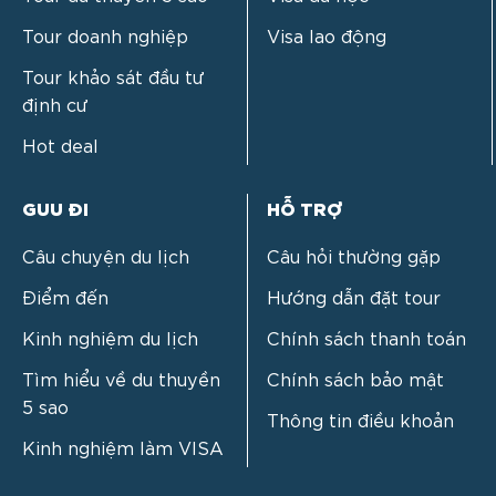
Tour doanh nghiệp
Visa lao động
Tour khảo sát đầu tư
định cư
Hot deal
GUU ĐI
HỖ TRỢ
Câu chuyện du lịch
Câu hỏi thường gặp
Điểm đến
Hướng dẫn đặt tour
Kinh nghiệm du lịch
Chính sách thanh toán
Tìm hiểu về du thuyền
Chính sách bảo mật
5 sao
Thông tin điều khoản
Kinh nghiệm làm VISA