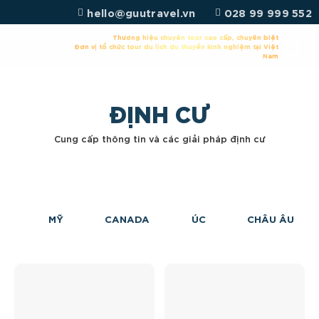
Chuyển
hello@guutravel.vn
028 99 999 552
đến
nội
Thương hiệu chuyên tour cao cấp, chuyên biệt
Đơn vị tổ chức tour du lịch du thuyền kinh nghiệm tại Việt
dung
Nam
ĐỊNH CƯ
Cung cấp thông tin và các giải pháp định cư
MỸ
CANADA
ÚC
CHÂU ÂU