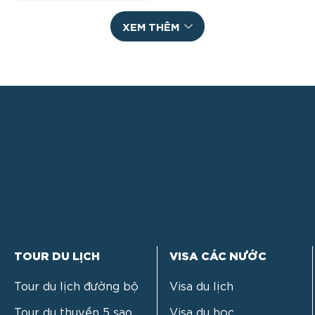
9.984.670 km2,
cùng nhiều tài
XEM THÊM
nguyên thiên nhiên
phòng phú, điều đó
làm cho Canada
trở thành cường
quốc luôn nằm
trong số các quôc
gia giàu có bật
nhất. Nền kinh tế
của Canada và vai
trò quốc [...]
TOUR DU LỊCH
VISA CÁC NƯỚC
Tour du lịch đường bộ
Visa du lịch
Tour du thuyền 5 sao
Visa du học