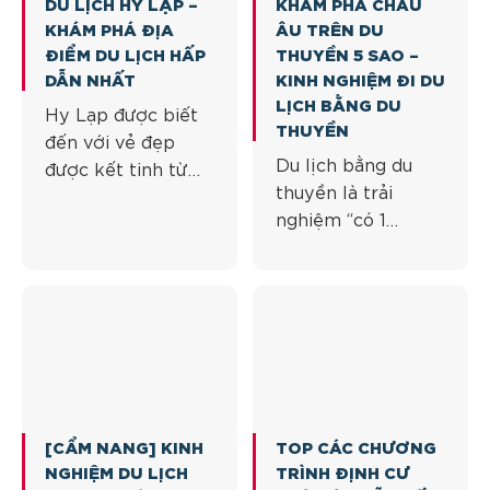
DU LỊCH HY LẠP –
KHÁM PHÁ CHÂU
Mỹ là một trong
dạng, Châu Âu đã
KHÁM PHÁ ĐỊA
ÂU TRÊN DU
những quốc gia
và đang là [...]
ĐIỂM DU LỊCH HẤP
THUYỀN 5 SAO –
được nhiều người
DẪN NHẤT
KINH NGHIỆM ĐI DU
Việt yêu thích và
LỊCH BẰNG DU
Hy Lạp được biết
THUYỀN
lựa chọn [...]
đến với vẻ đẹp
Du lịch bằng du
được kết tinh từ
thuyền là trải
nền văn hóa kỳ bí,
nghiệm “có 1
cổ xưa và huy
không 2” mà mỗi
hoàng. Nhiều người
người nên thử một
chọn Hy Lạp là địa
lần trong đời. Đây
điểm du lịch sẽ
là chuyến hành
đến ít nhất một
trình đầy thú vị đi
lần trong đời Hy
qua nhiều nơi,
Lạp được biết đến
khám phá nhiều
với vẻ đẹp được
nền văn hóa đặc
kết tinh từ nền văn
[CẨM NANG] KINH
TOP CÁC CHƯƠNG
sắc cũng như vẻ
hóa [...]
NGHIỆM DU LỊCH
TRÌNH ĐỊNH CƯ