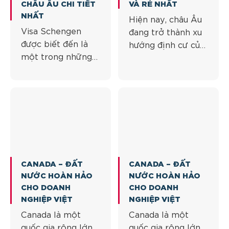
khám phá “hòn đảo
và đang là [...]
CHÂU ÂU CHI TIẾT
VÀ RẺ NHẤT
thiên đường” này
NHẤT
Hiện nay, châu Âu
[...]
Visa Schengen
đang trở thành xu
được biết đến là
hướng định cư của
một trong những
những ai có mong
loại visa quyền lực
muốn tìm đất nước
nhất trên thế giới.
mới để di trú. Trở
Sở hữu visa
thành công dân
Schengen cũng
toàn cầu với
đồng nghĩa với việc
chương trình định
bạn sẽ được nhập
cư phù hợp là điều
cảnh vào 26 quốc
đang được rất
gia châu Âu cũng
nhiều người quan
CANADA – ĐẤT
CANADA – ĐẤT
như được hưởng
tâm Hiện nay, châu
NƯỚC HOÀN HẢO
NƯỚC HOÀN HẢO
nhiều đặc quyền
Âu đang trở thành
CHO DOANH
CHO DOANH
khác Visa
xu hướng [...]
NGHIỆP VIỆT
NGHIỆP VIỆT
Schengen được
Canada là một
Canada là một
biết đến là một
quốc gia rộng lớn
quốc gia rộng lớn