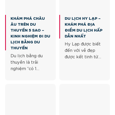
KHÁM PHÁ CHÂU
DU LỊCH HY LẠP –
ÂU TRÊN DU
KHÁM PHÁ ĐỊA
THUYỀN 5 SAO –
ĐIỂM DU LỊCH HẤP
KINH NGHIỆM ĐI DU
DẪN NHẤT
LỊCH BẰNG DU
Hy Lạp được biết
THUYỀN
đến với vẻ đẹp
Du lịch bằng du
được kết tinh từ
thuyền là trải
nền văn hóa kỳ bí,
nghiệm “có 1
cổ xưa và huy
không 2” mà mỗi
hoàng. Nhiều người
người nên thử một
chọn Hy Lạp là địa
lần trong đời. Đây
điểm du lịch sẽ
là chuyến hành
đến ít nhất một
trình đầy thú vị đi
lần trong đời Hy
qua nhiều nơi,
Lạp được biết đến
khám phá nhiều
với vẻ đẹp được