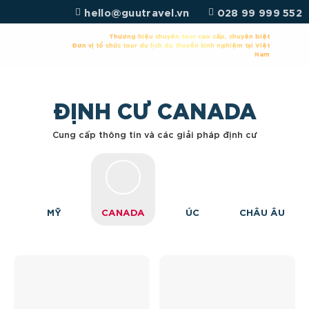
Chuyển
hello@guutravel.vn
028 99 999 552
đến
nội
Thương hiệu chuyên tour cao cấp, chuyên biệt
Đơn vị tổ chức tour du lịch du thuyền kinh nghiệm tại Việt
dung
Nam
ĐỊNH CƯ CANADA
Cung cấp thông tin và các giải pháp định cư
MỸ
CANADA
ÚC
CHÂU ÂU