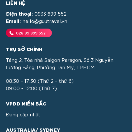
LIÊN HỆ
Điện thoại:
0933 699 552
Email:
hello@guutravel.vn
028 99 999 552
TRỤ SỞ CHÍNH
Tầng 2, Tòa nhà Saigon Paragon, Số 3 Nguyễn
Lương Bằng, Phường Tân Mỹ, TP.HCM
08:30 – 17:30 (Thứ 2 – thứ 6)
09:00 – 12:00 (Thứ 7)
VPĐD MIỀN BẮC
Đang cập nhật
AUSTRALIA/ SYDNEY