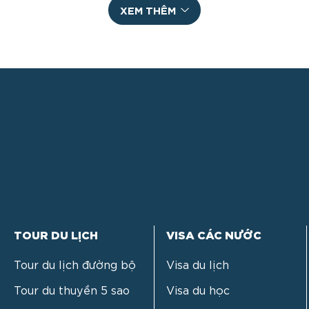
cùng nhiều tài
XEM THÊM
nguyên thiên nhiên
phòng phú, điều đó
làm cho Canada
trở thành cường
quốc luôn nằm
trong số các quôc
gia giàu có bật
nhất. Nền kinh tế
của Canada và vai
trò quốc [...]
TOUR DU LỊCH
VISA CÁC NƯỚC
Tour du lịch đường bộ
Visa du lịch
Tour du thuyền 5 sao
Visa du học