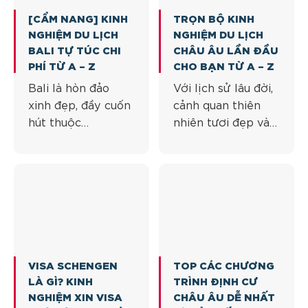
nền văn hóa đặc
kết tinh từ nền văn
[CẨM NANG] KINH
TRỌN BỘ KINH
sắc cũng như vẻ
hóa [...]
NGHIỆM DU LỊCH
NGHIỆM DU LỊCH
đẹp bất tận của
BALI TỰ TÚC CHI
CHÂU ÂU LẦN ĐẦU
mỗi điểm dừng
PHÍ TỪ A – Z
CHO BẠN TỪ A – Z
chân Du lịch bằng
Bali là hòn đảo
Với lịch sử lâu đời,
[...]
xinh đẹp, đầy cuốn
cảnh quan thiên
hút thuộc
nhiên tươi đẹp và
Indonesia. Đây là
nền văn hóa đa
một trong những
dạng, Châu Âu đã
cái tên không thể
và đang là điểm
thiếu trong toplist
đến cực kỳ thu hút
địa điểm du lịch
khách du lịch Với
đáng phải đi 1 lần
lịch sử lâu đời,
trong đời. Nếu bạn
cảnh quan thiên
say đắm trước vẻ
nhiên tươi đẹp và
VISA SCHENGEN
TOP CÁC CHƯƠNG
đẹp của Bali và
nền văn hóa đa
LÀ GÌ? KINH
TRÌNH ĐỊNH CƯ
đang lên lịch trình
dạng, Châu Âu đã
NGHIỆM XIN VISA
CHÂU ÂU DỄ NHẤT