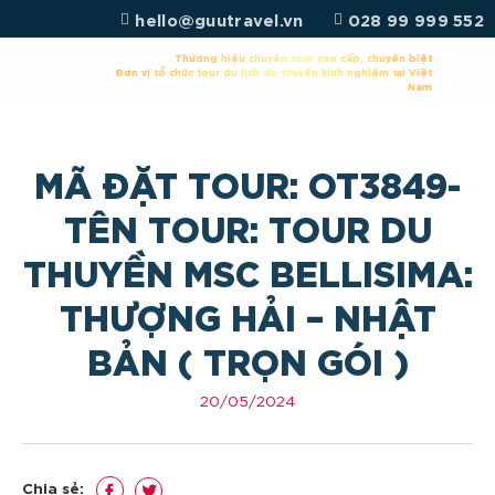
Chuyển
hello@guutravel.vn
028 99 999 552
đến
nội
Thương hiệu chuyên tour cao cấp, chuyên biệt
Đơn vị tổ chức tour du lịch du thuyền kinh nghiệm tại Việt
dung
Nam
MÃ ĐẶT TOUR: OT3849-
TÊN TOUR: TOUR DU
THUYỀN MSC BELLISIMA:
THƯỢNG HẢI – NHẬT
BẢN ( TRỌN GÓI )
20/05/2024
Chia sẻ: