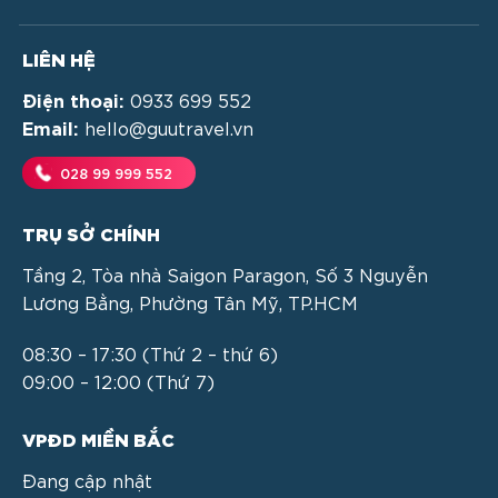
LIÊN HỆ
Điện thoại:
0933 699 552
Email:
hello@guutravel.vn
028 99 999 552
TRỤ SỞ CHÍNH
Tầng 2, Tòa nhà Saigon Paragon, Số 3 Nguyễn
Lương Bằng, Phường Tân Mỹ, TP.HCM
08:30 – 17:30 (Thứ 2 – thứ 6)
09:00 – 12:00 (Thứ 7)
VPĐD MIỀN BẮC
Đang cập nhật