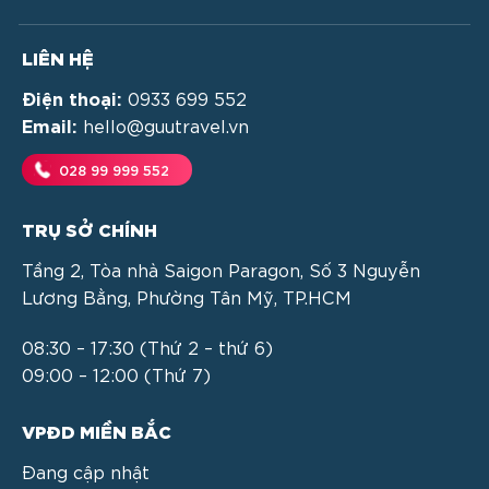
LIÊN HỆ
Điện thoại:
0933 699 552
Email:
hello@guutravel.vn
028 99 999 552
TRỤ SỞ CHÍNH
Tầng 2, Tòa nhà Saigon Paragon, Số 3 Nguyễn
Lương Bằng, Phường Tân Mỹ, TP.HCM
08:30 – 17:30 (Thứ 2 – thứ 6)
09:00 – 12:00 (Thứ 7)
VPĐD MIỀN BẮC
Đang cập nhật