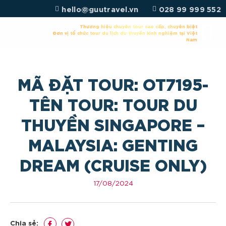
Chuyển
hello@guutravel.vn
028 99 999 552
đến
nội
Thương hiệu chuyên tour cao cấp, chuyên biệt
Đơn vị tổ chức tour du lịch du thuyền kinh nghiệm tại Việt
dung
Nam
MÃ ĐẶT TOUR: OT7195-
TÊN TOUR: TOUR DU
THUYỀN SINGAPORE –
MALAYSIA: GENTING
DREAM (CRUISE ONLY)
17/08/2024
Chia sẻ: