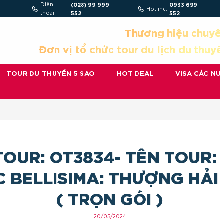
Điện
(028) 99 999
0933 699
Hotline:
thoại:
552
552
Thương hiệu chuyê
Đơn vị tổ chức tour du lịch du thuy
TOUR DU THUYỀN 5 SAO
HOT DEAL
VISA CÁC N
TOUR: OT3834- TÊN TOUR:
 BELLISIMA: THƯỢNG HẢI
( TRỌN GÓI )
20/05/2024