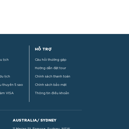
17/08/2024
MÃ ĐẶT TOUR: OT7
HỖ TRỢ
u lịch
Câu hỏi thường gặp
Hướng dẫn đặt tour
u lịch
Chính sách thanh toán
u thuyền 5 sao
Chính sách bảo mật
làm VISA
Thông tin điều khoản
AUSTRALIA/ SYDNEY
11 Marian St, Enmore, Sydney, NSW