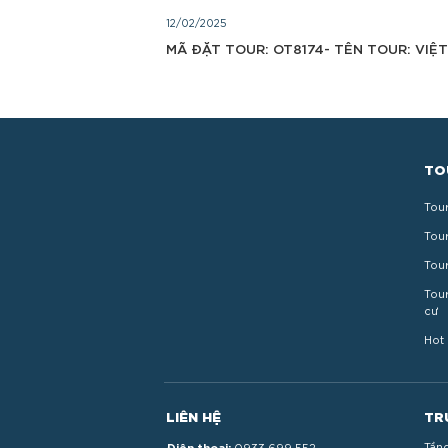
12/02/2025
MÃ ĐẶT TOUR: OT8174- TÊN TOUR: VIỆ
TO
Tou
Tou
Tou
Tour
cư
Hot 
LIÊN HỆ
TR
Điện thoại:
Tầng
0933 699 552