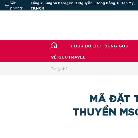
Chuyển
Văn
Tầng 2, Saigon Paragon, 3 Nguyễn Lương Bằng, P. Tân Mỹ,
đến
phòng:
TP.HCM
nội
dung
TOUR DU LỊCH ĐÚNG GUU
VỀ GUUTRAVEL
Trang chủ
MÃ ĐẶT 
THUYỀN MSC