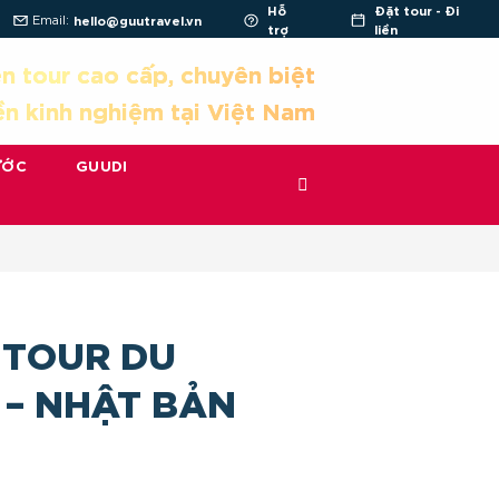
Hỗ
Đặt tour - Đi
Email:
hello@guutravel.vn
trợ
liền
n tour cao cấp, chuyên biệt
ền kinh nghiệm tại Việt Nam
ƯỚC
GUUDI
 TOUR DU
 – NHẬT BẢN