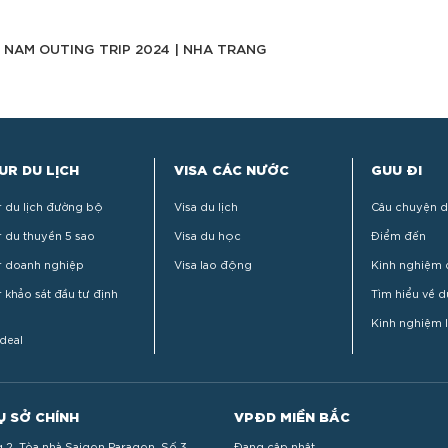
T NAM OUTING TRIP 2024 | NHA TRANG
UR DU LỊCH
VISA CÁC NƯỚC
GUU ĐI
r du lịch đường bộ
Visa du lịch
Câu chuyện d
r du thuyền 5 sao
Visa du học
Điểm đến
r doanh nghiệp
Visa lao động
Kinh nghiệm d
 khảo sát đầu tư định
Tìm hiểu về d
Kinh nghiệm 
deal
Ụ SỞ CHÍNH
VPĐD MIỀN BẮC
 2, Tòa nhà Saigon Paragon, Số 3
Đang cập nhật