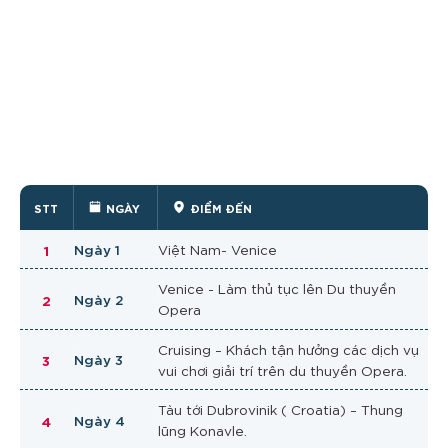
STT
NGÀY
ĐIỂM ĐẾN
1
Ngày 1
Việt Nam- Venice
Venice - Làm thủ tục lên Du thuyền
2
Ngày 2
Opera
Cruising – Khách tận hưởng các dịch vụ
3
Ngày 3
vui chơi giải trí trên du thuyền Opera.
Tàu tới Dubrovinik ( Croatia) – Thung
4
Ngày 4
lũng Konavle.