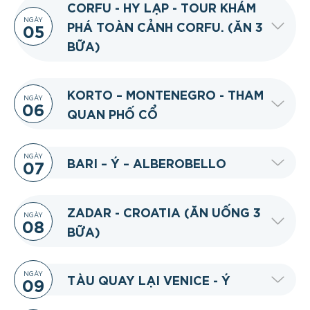
CORFU - HY LẠP - TOUR KHÁM
NGÀY
PHÁ TOÀN CẢNH CORFU. (ĂN 3
05
BỮA)
KORTO – MONTENEGRO - THAM
NGÀY
06
QUAN PHỐ CỔ
NGÀY
BARI – Ý – ALBEROBELLO
07
ZADAR - CROATIA (ĂN UỐNG 3
NGÀY
08
BỮA)
NGÀY
TÀU QUAY LẠI VENICE - Ý
09