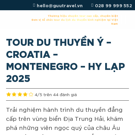
Chuyển
hello@guutravel.vn
028 99 999 552
đến
nội
Thương hiệu chuyên tour cao cấp, chuyên biệt
Đơn vị tổ chức tour du lịch du thuyền kinh nghiệm tại Việt
dung
Nam
TOUR DU THUYỀN Ý –
CROATIA –
MONTENEGRO – HY LẠP
2025
4/5 trên 44 đánh giá
Trải nghiệm hành trình du thuyền đẳng
cấp trên vùng biển Địa Trung Hải, khám
phá những viên ngọc quý của châu Âu