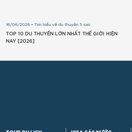
16/06/2026 • Tìm hiểu về du thuyền 5 sao
TOP 10 DU THUYỀN LỚN NHẤT THẾ GIỚI HIỆN
NAY [2026]
TOUR DU LỊCH
VISA CÁC NƯỚC