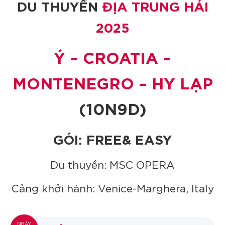
DU THUYỀN
ĐỊA TRUNG HẢI
2025
Ý – CROATIA –
MONTENEGRO – HY LẠP
(10N9D)
GÓI: FREE& EASY
Du thuyền: MSC OPERA
Cảng khởi hành: Venice-Marghera, Italy
NGÀY