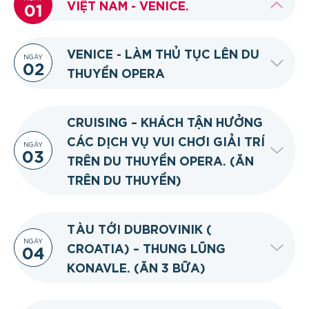
VIỆT NAM - VENICE.
01
VENICE - LÀM THỦ TỤC LÊN DU
NGÀY
02
THUYỀN OPERA
CRUISING – KHÁCH TẬN HƯỞNG
CÁC DỊCH VỤ VUI CHƠI GIẢI TRÍ
NGÀY
03
TRÊN DU THUYỀN OPERA. (ĂN
TRÊN DU THUYỀN)
TÀU TỚI DUBROVINIK (
NGÀY
CROATIA) – THUNG LŨNG
04
KONAVLE. (ĂN 3 BỮA)