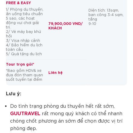
FREE & EASY
1/ Phòng du thuyền,
Diện tích: 13sqm,
ăn uống tiêu chuẩn
ban công 3-4 sqm,
5 sao, các hoạt
tầng
động vui chơi giải
79,900,000 VND/
9-10
trí.
KHÁCH
2/ Vé máy bay khứ
hồi
3/ Visa nhập cảnh
4/ Bảo hiểm du lịch
toàn cầu
5/ Quà tặng du lịch
Tour trọn gói*
*Bao gồm HDV& xe
Liên hệ
đưa đón tham quan
suốt tuyến tại điểm
Lưu ý:
Do tình trạng phòng du thuyền hết rất sớm,
GUUTRAVEL
rất mong quý khách có thể nhanh
chóng chốt phương án sớm để chọn được vị trí
phòng đẹp.