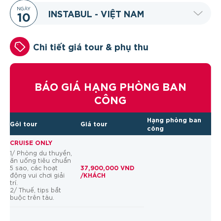
NGÀY
INSTABUL - VIỆT NAM
10
Chi tiết giá tour & phụ thu
BÁO GIÁ HẠNG PHÒNG BAN
CÔNG
Hạng phòng ban
Gói tour
Giá tour
công
CRUISE ONLY
1/ Phòng du thuyền,
ăn uống tiêu chuẩn
37,900,000 VND
5 sao, các hoạt
/KHÁCH
động vui chơi giải
trí.
2/ Thuế, tips bắt
buộc trên tàu.