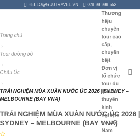
Chuyển
HELLO@GUUTRAVEL.VN
028 99 999 552
đến
Thương
nội
hiệu
dung
chuyên
Trang chủ
tour cao
cấp,
chuyên
Tour đường bộ
biệt
Đơn vị
Châu Úc
tổ chức
tour du
TRẢI NGHIỆM MÙA XUÂN NƯỚC ÚC 2026 | SYDNEY –
lịch du
MELBOURNE (BAY VNA)
thuyền
kinh
TRẢI NGHIỆM MÙA XUÂN NƯỚC ÚC 2026 |
nghiệm
SYDNEY – MELBOURNE (BAY VNA)
tại Việt
Nam