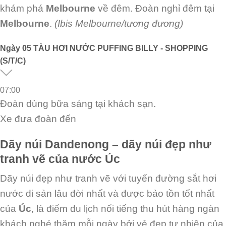
khám phá
Melbourne
về
đêm. Đoàn nghỉ đêm tại
Melbourne
.
(Ibis Melbourne/tương đương)
Ngày
05
TÀU HƠI NƯỚC PUFFING BILLY - SHOPPING
(S/T/C)
07:00
Đoàn dùng bữa sáng tại khách sạn.
Xe đưa đoàn đến
Dãy núi Dandenong – dãy núi đẹp như
tranh vẽ của nước Úc
Dãy núi đẹp như tranh vẽ với tuyến đường sắt hơi
nước di sản
lâu đời nhất và được bảo tồn tốt nhất
của
Úc
, là điểm du lịch nổi tiếng thu hút hàng ngàn
khách nghé thăm mỗi ngày bởi vẻ đẹp tự nhiên của